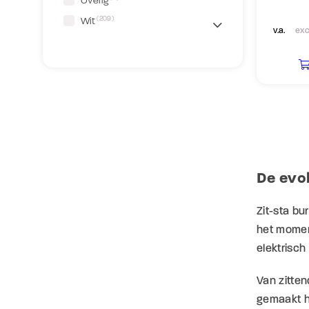
Overig
(209)
Wit
v.a.
exc
De evol
Zit-sta bu
het moment
elektrisch
Van zitten
gemaakt he