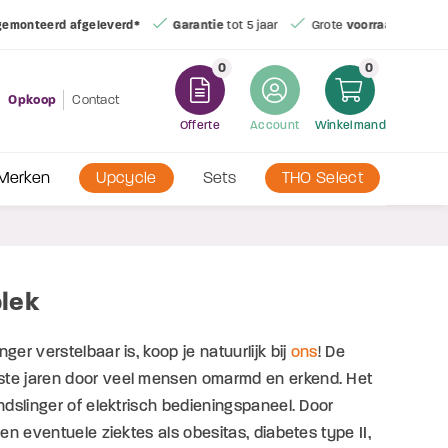
d*
Garantie
tot 5 jaar
Grote
voorraad
0
0
Opkoop
Contact
Offerte
Account
Winkelmand
Merken
Upcycle
Sets
THO Select
plek
er verstelbaar is, koop je natuurlijk bij
o
ns
! De
tste jaren door veel mensen omarmd en erkend. Het
ndslinger of elektrisch bedieningspaneel. Door
en eventuele ziektes als obesitas, diabetes type II,