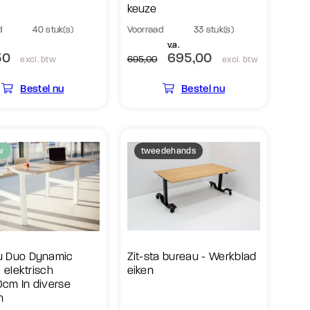
keuze
d
40 stuk(s)
Voorraad
33 stuk(s)
v.a.
50
695,00
695,00
excl. btw
excl. btw
Bestel nu
Bestel nu
w
tweedehands
u Duo Dynamic
Zit-sta bureau - Werkblad
a elektrisch
eiken
cm In diverse
n