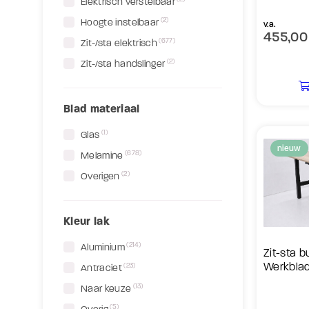
Elektrisch verstelbaar
(2)
Hoogte instelbaar
v.a.
455,00
(677)
Zit-/sta elektrisch
(2)
Zit-/sta handslinger
Blad materiaal
(1)
Glas
nieuw
(678)
Melamine
(2)
Overigen
Kleur lak
(214)
Aluminium
Zit-sta 
Werkblad
(23)
Antraciet
(13)
Naar keuze
(5)