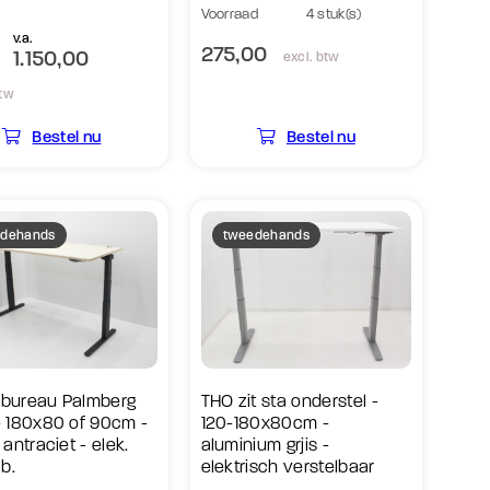
Voorraad
4 stuk(s)
v.a.
275,00
1.150,00
excl. btw
btw
Bestel nu
Bestel nu
dehands
tweedehands
a bureau Palmberg
THO zit sta onderstel -
 180x80 of 90cm -
120-180x80cm -
antraciet - elek.
aluminium grjis -
b.
elektrisch verstelbaar