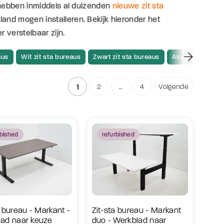
 hebben inmiddels al duizenden
nieuwe zit sta
and mogen installeren. Bekijk hieronder het
 verstelbaar zijn.
aus
Wit zit sta bureaus
Zwart zit sta bureaus
Aluminium zit st
1
2
...
4
Volgende
rbished
refurbished
a bureau - Markant -
Zit-sta bureau - Markant
ad naar keuze
duo - Werkblad naar