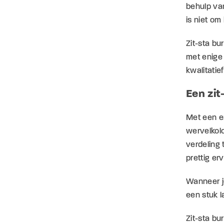
behulp va
is niet om
Zit-sta bu
met enige 
kwalitatie
Een zit
Met een e
wervelkolo
verdeling
prettig er
Wanneer j
een stuk l
Zit-sta bu