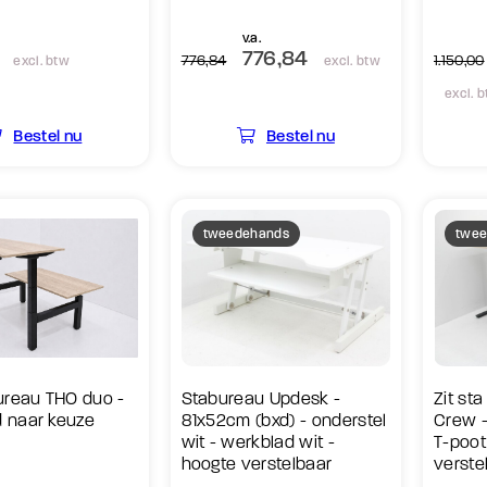
v.a.
776,84
776,84
1.150,00
excl. btw
excl. btw
excl. 
Bestel nu
Bestel nu
tweedehands
twee
bureau THO duo -
Stabureau Updesk -
Zit st
 naar keuze
81x52cm (bxd) - onderstel
Crew -
wit - werkblad wit -
T-poot 
hoogte verstelbaar
verstel