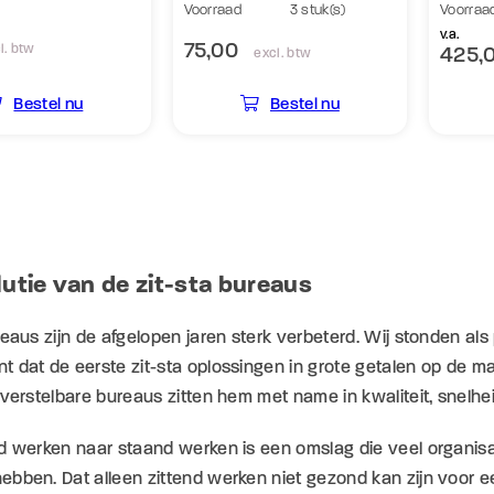
Voorraad
3 stuk(s)
Voorraa
v.a.
75,00
l. btw
425,
excl. btw
Bestel nu
Bestel nu
utie van de zit-sta bureaus
reaus zijn de afgelopen jaren sterk verbeterd. Wij stonden als
 dat de eerste zit-sta oplossingen in grote getalen op de m
 verstelbare bureaus zitten hem met name in kwaliteit, snelheid
d werken naar staand werken is een omslag die veel organisa
bben. Dat alleen zittend werken niet gezond kan zijn voor ee