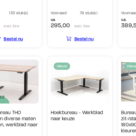
133 stuk(s)
Voorraad
79 stuk(s)
Voorraa
v.a.
v.a.
295,00
389,
excl. btw
excl. btw
Bestel nu
Bestel nu
nieuw
nieu
bureau THO
Hoekbureau - Werkblad
Burea
 in diverse maten
naar keuze
zit-/st
en, werkblad naar
180x90
kleure