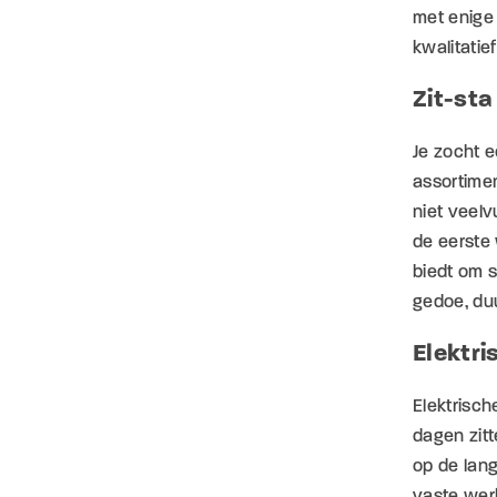
met enige 
kwalitatie
Zit-sta
Je zocht e
assortimen
niet veel
de eerste 
biedt om s
gedoe, duu
Elektri
Elektrisch
dagen zitt
op de lang
vaste wer