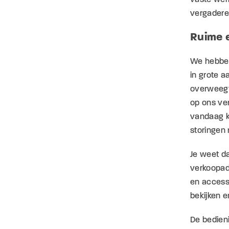
vergadere
Ruime e
We hebben 
in grote a
overweegt,
op ons ver
vandaag ku
storingen 
Je weet d
verkoopadv
en access
bekijken e
De bedien