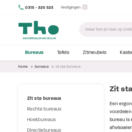
0315 - 325 523
Vestigingen
Bureaus
Tafels
Zitmeubels
Kast
home
bureaus
zit sta bureaus
Zit s
Zit sta bureaus
Een ergono
Rechte bureaus
voordelen
bureau is 
Hoekbureaus
afwisselen
Directiebureaus