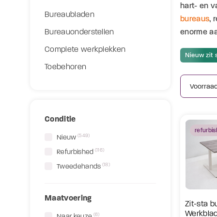
hart- en 
Bureaubladen
bureaus
, 
enorme aan
Bureauonderstellen
Complete werkplekken
Nieuw zit 
Toebehoren
Conditie
refurbi
(549)
Nieuw
(116)
Refurbished
(18)
Tweedehands
Maatvoering
Zit-sta b
Werkblad
(6)
Naar keuze