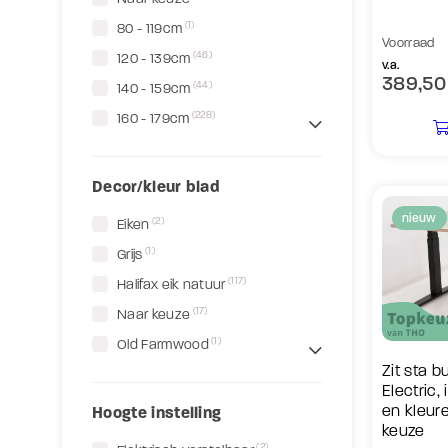
(1)
80 - 119cm
Voorraad
(46)
120 - 139cm
v.a.
389,50
(44)
140 - 159cm
(228)
160 - 179cm
Decor/kleur blad
nieuw
(2)
Eiken
(1)
Grijs
(117)
Halifax eik natuur
(17)
Naar keuze
(1)
Old Farmwood
Zit sta 
Electric,
en kleur
Hoogte instelling
keuze
(2)