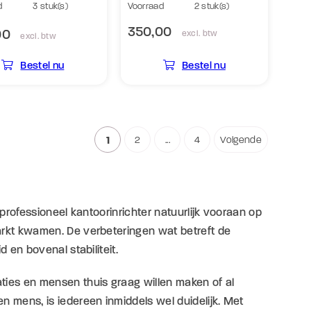
d
3 stuk(s)
Voorraad
2 stuk(s)
350,00
00
excl. btw
excl. btw
Bestel nu
Bestel nu
1
2
...
4
Volgende
 professioneel kantoorinrichter natuurlijk vooraan op
arkt kwamen. De verbeteringen wat betreft de
 en bovenal stabiliteit.
ties en mensen thuis graag willen maken of al
n mens, is iedereen inmiddels wel duidelijk. Met