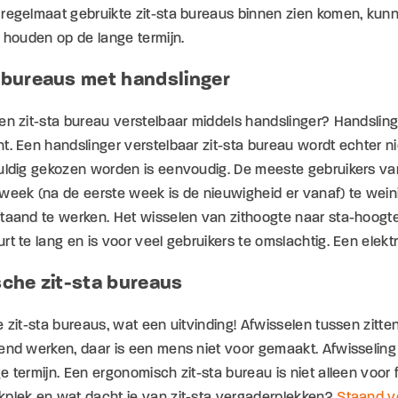
regelmaat gebruikte zit-sta bureaus binnen zien komen, kunn
f houden op de lange termijn.
 bureaus met handslinger
en zit-sta bureau verstelbaar middels handslinger? Handsling
t. Een handslinger verstelbaar zit-sta bureau wordt echter n
vuldig gekozen worden is eenvoudig. De meeste gebruikers va
week (na de eerste week is de nieuwigheid er vanaf) te weini
taand te werken. Het wisselen van zithoogte naar sta-hoogte
rt te lang en is voor veel gebruikers te omslachtig. Een elekt
sche zit-sta bureaus
e zit-sta bureaus, wat een uitvinding! Afwisselen tussen zitt
end werken, daar is een mens niet voor gemaakt. Afwisseling 
e termijn. Een ergonomisch zit-sta bureau is niet alleen voor
kplek en wat dacht je van zit-sta vergaderplekken?
Staand v