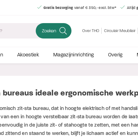
Gratis bezorging
vanaf € 350,- excl. btw*
Altijd
gemonteerd afgelever
Zoeken
Over THO
Circulair Meubilair
en
Akoestiek
Magazijninrichting
Overig
ta bureaus ideale ergonomische werk
misch zit-sta bureau, dat in hoogte elektrisch of met handsling
 van een in hoogte verstelbaar zit-sta bureau worden de laa
eenvoudig in de juiste zit- of stahoogte te zetten, met een ha
d zittend en staand te werken, blijft je lichaam actief en kunn