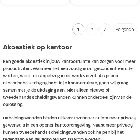
analyseren. Ook delen we informatie over uw gebruik van
onze site met onze partners voor social media,
adverteren en analyse. Deze partners kunnen deze
gegevens combineren met andere informatie die u aan ze
1
2
3
Volgende
heeft verstrekt of die ze hebben verzameld op basis van
uw gebruik van hun services. U gaat akkoord met onze
Akoestiek op kantoor
cookies als u onze website blijft gebruiken.
Een goede akoestiek in jouw kantoorruimte kan zorgen voor meer
productiviteit. Wanneer het eenvoudig is om geconcentreerd te
werken, wordt er simpelweg meer werk verzet. Als je een
akoestische uitdaging hebt in je kantoorruimte, gaan wij graag
samen met je de uitdaging aan! Niet alleen nieuwe of
tweedehands scheidingswanden kunnen onderdeel zijn van de
oplossing.
Scheidingswanden bieden uitkomst wanneer er iets meer privacy
gewenst is in een opener kantooromgeving. Naast meer privacy
kunnen tweedehands scheidingswanden ook helpen bij het
tegengaan van geluidsoverlast. Daarom worden