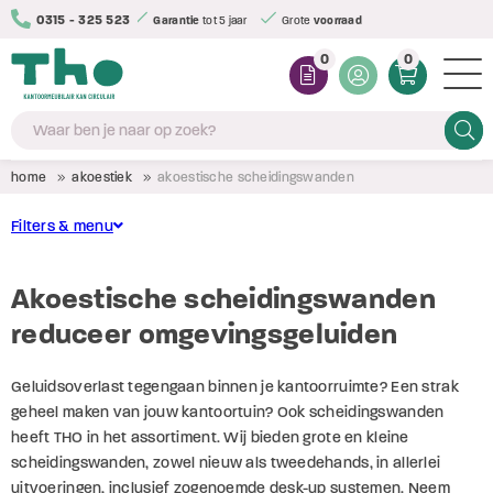
0315 - 325 523
monteerd afgeleverd*
Garantie
tot 5 jaar
Grote
voorraad
0
0
Zoeke
home
akoestiek
akoestische scheidingswanden
Filters & menu
Bureau opzetwanden
Conditie
Akoestische scheidingswanden
Akoestische scheidingswanden
reduceer omgevingsgeluiden
(13)
Nieuw
Akoestische wanddecoratie
(55)
Refurbished
Geluidsoverlast tegengaan binnen je kantoorruimte? Een strak
Plantenbakken
(20)
Tweedehands
geheel maken van jouw kantoortuin? Ook scheidingswanden
Belcellen
heeft THO in het assortiment. Wij bieden grote en kleine
scheidingswanden, zowel nieuw als tweedehands, in allerlei
Kleur stoffering
Akoestisch overig
uitvoeringen, inclusief zogenoemde desk-up systemen. Neem