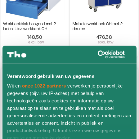
Werkbankblok hangend met 2
Mobiele werkbank CH met 2
laden, t.b.v. werkbank CH
deuren
148,50
476,38
excl. btw
excl. btw
Bestel nu
Bestel nu
nieuw
nieuw
Verantwoord gebruik van uw gegevens
Wij en
onze 1022 partners
verwerken je persoonlijke
gegevens (bijv. uw IP-adres) met behulp van
technologieën zoals cookies om informatie op uw
apparaat op te slaan en te gebruiken met als doel
gepersonaliseerde advertenties en content, metingen aan
Werkbankblok hangend met 3
Mobiele werkbank CH met 4 laden
advertenties en content, inzicht in publiek en
laden, t.b.v. werkbank CH
en 1 deur
productontwikkeling. U kunt kiezen wie uw gegevens
194,83
703,29
gebruikt en met welke doelen.