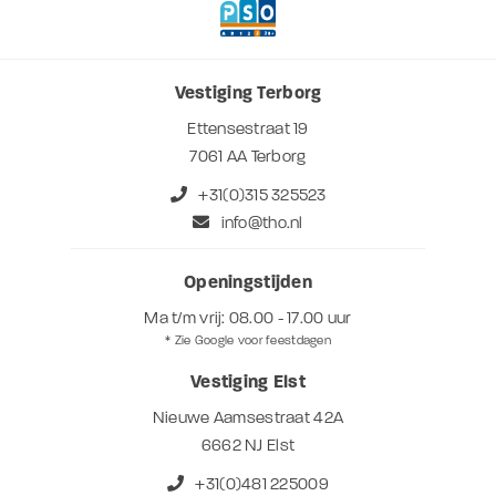
Vestiging Terborg
Ettensestraat 19
7061 AA Terborg
+31(0)315 325523
info@tho.nl
Openingstijden
Ma t/m vrij: 08.00 - 17.00 uur
* Zie Google voor feestdagen
Vestiging Elst
Nieuwe Aamsestraat 42A
6662 NJ Elst
+31(0)481 225009