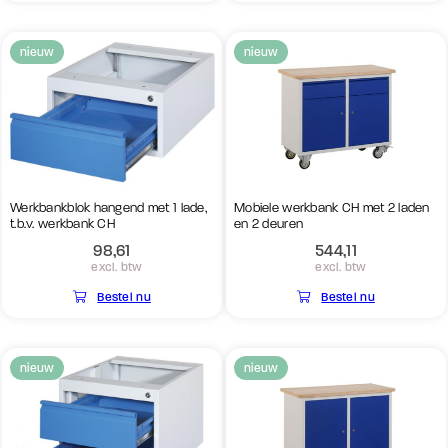
nieuw
nieuw
Werkbankblok hangend met 1 lade,
Mobiele werkbank CH met 2 laden
t.b.v. werkbank CH
en 2 deuren
98,61
544,11
excl. btw
excl. btw
Bestel nu
Bestel nu
nieuw
nieuw