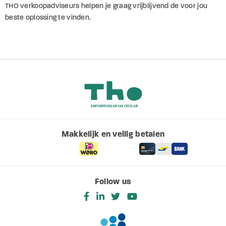
THO verkoopadviseurs helpen je graag vrijblijvend de voor jou
gegevens combineren met andere informatie die u aan ze
beste oplossing te vinden.
heeft verstrekt of die ze hebben verzameld op basis van
uw gebruik van hun services. U gaat akkoord met onze
cookies als u onze website blijft gebruiken.
Makkelijk en veilig betalen
Follow us