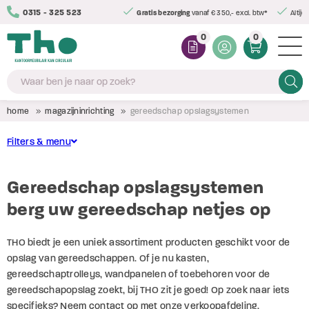
0315 - 325 523
Gratis bezorging
vanaf € 350,- excl. btw*
Altijd
0
0
Zoeke
home
magazijninrichting
gereedschap opslagsystemen
Filters & menu
Legbordstellingen
Conditie
Gereedschap opslagsystemen
Grootvakstellingen
berg uw gereedschap netjes op
(8)
Nieuw
Palletstellingen
THO biedt je een uniek assortiment producten geschikt voor de
Draagarmstellingen
Soort opslagsysteem
opslag van gereedschappen. Of je nu kasten,
Werkbanken
gereedschaptrolleys, wandpanelen of toebehoren voor de
(3)
Mobiele opslagsystemen
gereedschapopslag zoekt, bij THO zit je goed! Op zoek naar iets
Intern transport
specifieks? Neem contact op met onze verkoopafdeling.