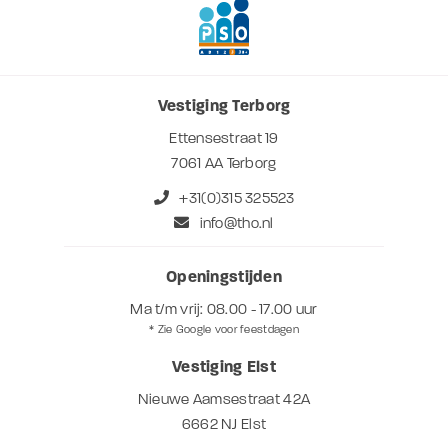
gegevens combineren met andere informatie die u aan ze
heeft verstrekt of die ze hebben verzameld op basis van
uw gebruik van hun services. U gaat akkoord met onze
cookies als u onze website blijft gebruiken.
Vestiging Terborg
Ettensestraat 19
7061 AA Terborg
+31(0)315 325523
info@tho.nl
Openingstijden
Ma t/m vrij: 08.00 - 17.00 uur
* Zie Google voor feestdagen
Vestiging Elst
Nieuwe Aamsestraat 42A
6662 NJ Elst