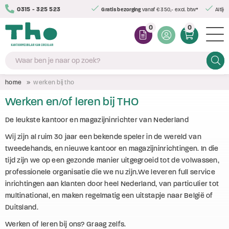
0315 - 325 523
Gratis bezorging
vanaf € 350,- excl. btw*
Altijd
0
0
Zoeke
home
werken bij tho
Werken en/of leren bij THO
De leukste kantoor en magazijninrichter van Nederland
Wij zijn al ruim 30 jaar een bekende speler in de wereld van
tweedehands, en nieuwe kantoor en magazijninrichtingen. In die
tijd zijn we op een gezonde manier uitgegroeid tot de volwassen,
professionele organisatie die we nu zijn.We leveren full service
inrichtingen aan klanten door heel Nederland, van particulier tot
multinational, en maken regelmatig een uitstapje naar België of
Duitsland.
Werken of leren bij ons? Graag zelfs.