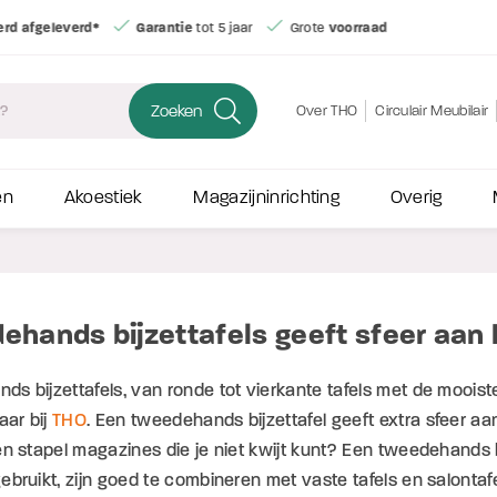
jd
gemonteerd afgeleverd*
Garantie
tot 5 jaar
Grote
voorraad
Zoeken
Over THO
Circulair Meubilair
en
Akoestiek
Magazijninrichting
Overig
hands bijzettafels geeft sfeer aan h
s bijzettafels, van ronde tot vierkante tafels met de mooist
aar bij
THO
. Een tweedehands bijzettafel geeft extra sfeer aa
en stapel magazines die je niet kwijt kunt? Een tweedehands bij
ebruikt, zijn goed te combineren met vaste tafels en salont