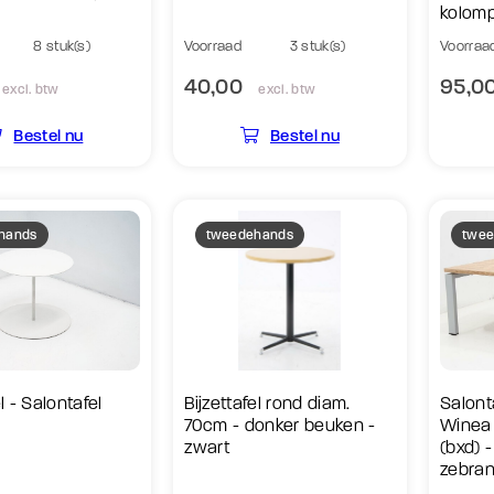
kolomp
8 stuk(s)
Voorraad
3 stuk(s)
Voorraa
40,00
95,0
excl. btw
excl. btw
Bestel nu
Bestel nu
hands
tweedehands
twee
el - Salontafel
Bijzettafel rond diam.
Salonta
70cm - donker beuken -
Winea
zwart
(bxd) 
zebran