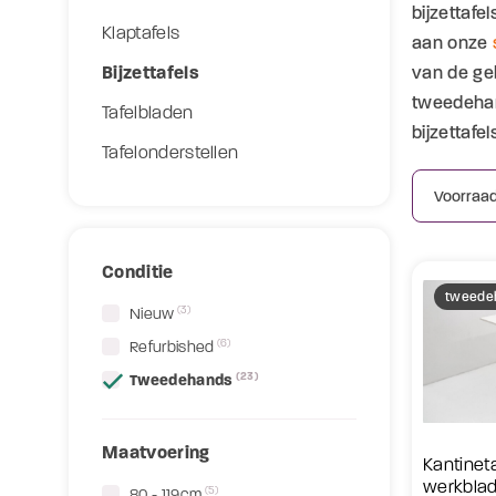
bijzettafe
Klaptafels
aan onze
Bijzettafels
van de geb
tweedehand
Tafelbladen
bijzettafels
Tafelonderstellen
Conditie
tweede
(3)
Nieuw
(6)
Refurbished
(23)
Tweedehands
Maatvoering
Kantinet
werkblad
(5)
80 - 119cm