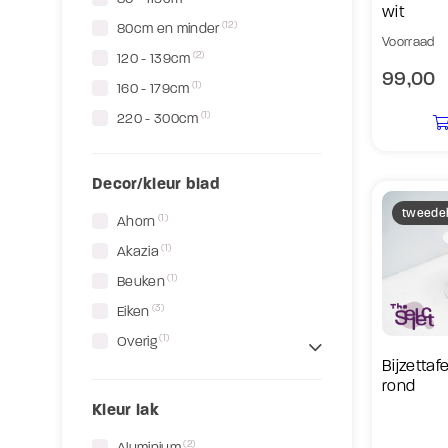
wit
(12)
80cm en minder
Voorraad
(2)
120 - 139cm
99,00
(1)
160 - 179cm
(1)
220 - 300cm
Decor/kleur blad
tweede
(1)
Ahorn
(1)
Akazia
(1)
Beuken
(3)
Eiken
(1)
Overig
Bijzettaf
rond
Kleur lak
(2)
Aluminium