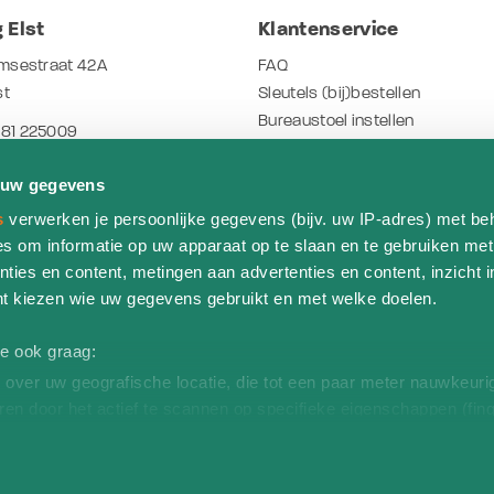
 Elst
Klantenservice
msestraat 42A
FAQ
st
Sleutels (bij)bestellen
Bureaustoel instellen
481 225009
Arbo- NEN en NPR normeringen
o.nl
Werken bij THO
 uw gegevens
Herken jouw bladdecor
tijden
s
verwerken je persoonlijke gegevens (bijv. uw IP-adres) met be
Stofsoorten - dessins
s om informatie op uw apparaat op te slaan en te gebruiken met
:00 - 17:00 uur
Bestelling herroepen
ties en content, metingen aan advertenties en content, inzicht i
10.00 - 17.00 uur
nt kiezen wie uw gegevens gebruikt en met welke doelen.
oor feestdagen
we ook graag:
over uw geografische locatie, die tot een paar meter nauwkeurig
ren door het actief te scannen op specifieke eigenschappen (fing
rwaarden
Privacyverklaring
Verwerkersovereenkomst
Cookieverkl
soonlijke gegevens worden verwerkt en stel uw voorkeuren in h
uw toestemming op elk moment wijzigen of intrekken in de Cooki