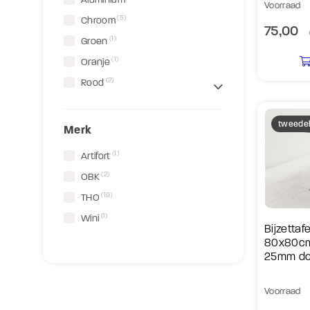
Voorraad
(5)
Chroom
75,00
(1)
Groen
(1)
Oranje
(2)
Rood
tweede
Merk
(1)
Artifort
(2)
OBK
(19)
THO
(1)
Wini
Bijzettafe
80x80cm
25mm do
Voorraad