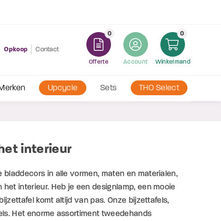
0
0
Opkoop
Contact
Offerte
Account
Winkelmand
Merken
Upcycle
Sets
THO Select
et interieur
e bladdecors in alle vormen, maten en materialen,
n het interieur. Heb je een designlamp, een mooie
zettafel komt altijd van pas. Onze bijzettafels,
afels. Het enorme assortiment tweedehands