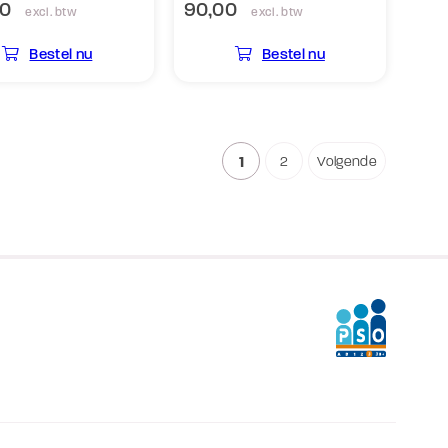
00
90,00
excl. btw
excl. btw
Bestel nu
Bestel nu
1
2
Volgende