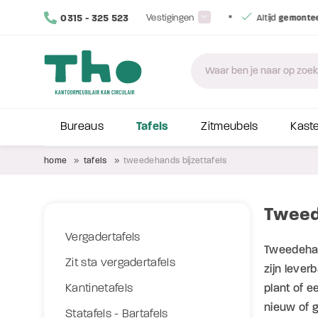
0315 - 325 523
Vestigingen
Gratis bezorging
vanaf € 350,- excl. btw*
Alti
Tafels
Bureaus
Zitmeubels
Kast
home
tafels
tweedehands bijzettafels
Tweede
Vergadertafels
Tweedehand
Zit sta vergadertafels
zijn leverb
plant of e
Kantinetafels
nieuw of g
Statafels - Bartafels