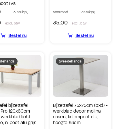
oot rvs
d
3 stuk(s)
Voorraad
2 stuk(s)
0
35,00
excl. btw
excl. btw
Bestel nu
Bestel nu
dehands
tweedehands
fel bijzettafel
Bijzettafel 75x75cm (bxd) -
 Pro 120x60cm
werkblad decor molina
- werkblad licht
essen, kolompoot alu,
o, n-poot alu grijs
hoogte 93cm