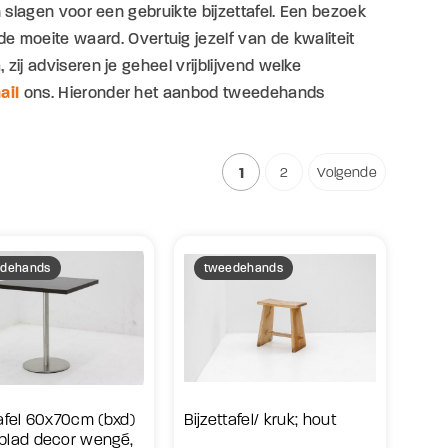
en slagen voor een gebruikte bijzettafel. Een bezoek
e moeite waard. Overtuig jezelf van de kwaliteit
 zij adviseren je geheel vrijblijvend welke
ail
ons. Hieronder het aanbod tweedehands
1
2
Volgende
dehands
tweedehands
tafel 60x70cm (bxd)
Bijzettafel/ kruk; hout
blad decor wengé,