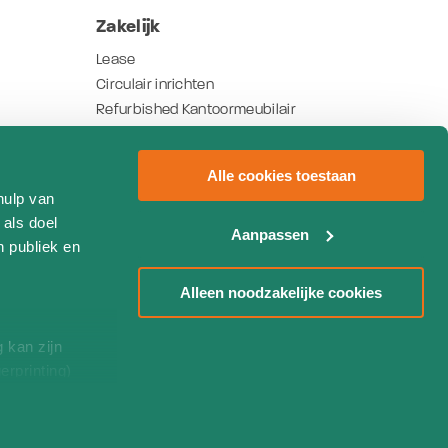
Zakelijk
Lease
Circulair inrichten
Refurbished Kantoormeubilair
Nieuws
Referenties
Alle cookies toestaan
hulp van
 als doel
Aanpassen
n publiek en
Alleen noodzakelijke cookies
 kan zijn
erprinting)
aring
et
everklaring.