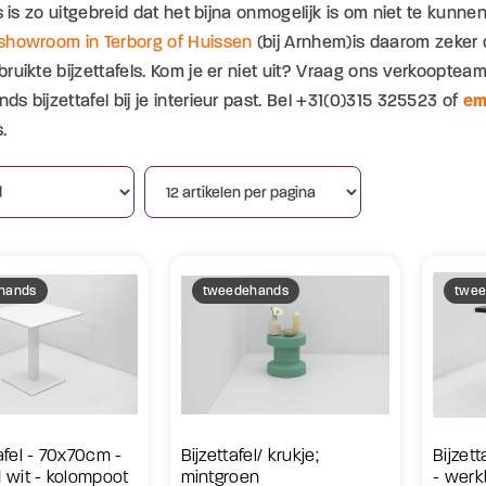
ls is zo uitgebreid dat het bijna onmogelijk is om niet te kunn
showroom in Terborg of Huissen
(bij Arnhem)is daarom zeker d
ruikte bijzettafels. Kom je er niet uit? Vraag ons verkoopteam,
s bijzettafel bij je interieur past. Bel +31(0)315 325523 of
em
.
hands
tweedehands
twee
afel - 70x70cm -
Bijzettafel/ krukje;
Bijzet
 wit - kolompoot
mintgroen
- werk