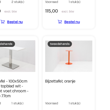
d
2 stuk(s)
Voorraad
1 stuk(s)
0
115,00
excl. btw
excl. btw
Bestel nu
Bestel nu
dehands
tweedehands
tafel - 100x50cm
Bijzettafel; oranje
 topblad wit -
t voet chroom -
e 77cm
d
1 stuk(s)
Voorraad
1 stuk(s)