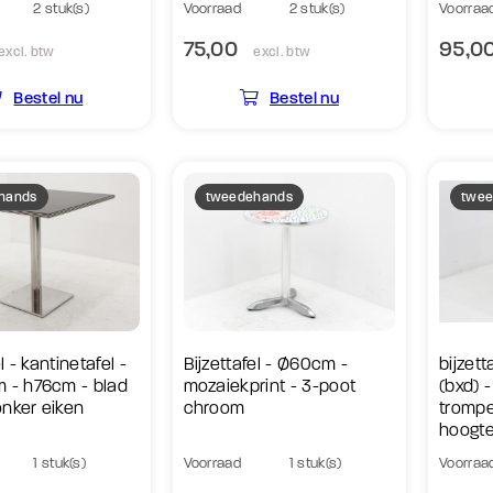
2 stuk(s)
Voorraad
2 stuk(s)
Voorraa
75,00
95,0
excl. btw
excl. btw
Bestel nu
Bestel nu
hands
tweedehands
twee
l - kantinetafel -
Bijzettafel - Ø60cm -
bijzet
 - h76cm - blad
mozaiekprint - 3-poot
(bxd) -
nker eiken
chroom
trompe
hoogt
1 stuk(s)
Voorraad
1 stuk(s)
Voorraa