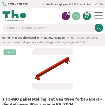
0315 - 325 523
Gratis bezorging
vanaf € 350,- excl. btw*
Altijd
0
0
Zoeke
home
magazijninrichting
palletstellingen
tho-mc palletstelling,
set van twee forkspacers - diepteliggers 90cm, oranje ral2004
nieuw
THO-MC palletstelling, set van twee forkspacers -
diepteliggers 90cm, oranje RAL2004