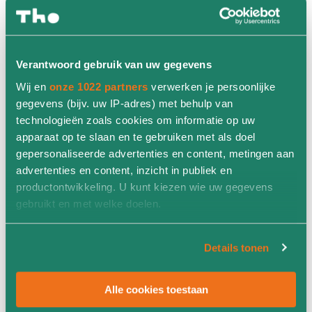
Te bezichtigen in:
Terborg
(op aanvraag)
Verantwoord gebruik van uw gegevens
Elst
(op aanvraag)
Wij en
onze 1022 partners
verwerken je persoonlijke
gegevens (bijv. uw IP-adres) met behulp van
technologieën zoals cookies om informatie op uw
Adviesgesprek?
apparaat op te slaan en te gebruiken met als doel
gepersonaliseerde advertenties en content, metingen aan
Direct meer informatie over een complete (circulaire)
inrichting? Maak een afspraak met een van onze
advertenties en content, inzicht in publiek en
adviseurs:
productontwikkeling. U kunt kiezen wie uw gegevens
gebruikt en met welke doelen.
Als u het toestaat, willen we ook graag:
Hans Lindenbergh
Details tonen
Informatie verzamelen over uw geografische locatie,
Vestigingsmanager Elst
die tot een paar meter nauwkeurig kan zijn
Alle cookies toestaan
Uw apparaat identificeren door het actief te scannen
+31(0)26 325 9898
op specifieke eigenschappen (fingerprinting)
hans.lindenbergh@tho.nl