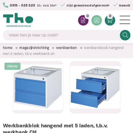
0315 - 325 523
Gratis bezorging
vanaf € 350,- excl. btw*
Altijd
0
0
Zoeke
home
magazijninrichting
werkbanken
werkbankblok hangend
met 5 laden, t.b.v. werkbank ch
nieuw
Werkbankblok hangend met 5 laden, t.b.v.
werkbank CH