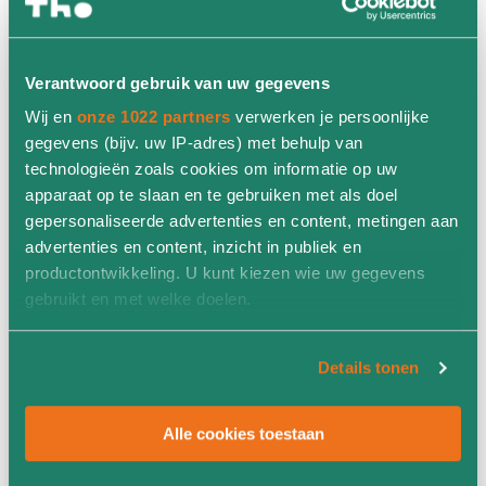
Te bezichtigen in:
Terborg
(op aanvraag)
Elst
(op aanvraag)
Verantwoord gebruik van uw gegevens
Wij en
onze 1022 partners
verwerken je persoonlijke
gegevens (bijv. uw IP-adres) met behulp van
Adviesgesprek?
technologieën zoals cookies om informatie op uw
apparaat op te slaan en te gebruiken met als doel
Direct meer informatie over een complete (circulaire)
gepersonaliseerde advertenties en content, metingen aan
inrichting? Maak een afspraak met een van onze
advertenties en content, inzicht in publiek en
adviseurs:
productontwikkeling. U kunt kiezen wie uw gegevens
gebruikt en met welke doelen.
Toine te Lintelo
Als u het toestaat, willen we ook graag:
Details tonen
Verkoopadviseur
Informatie verzamelen over uw geografische locatie,
die tot een paar meter nauwkeurig kan zijn
06 243 227 58
Alle cookies toestaan
Uw apparaat identificeren door het actief te scannen
toine.telintelo@tho.nl
op specifieke eigenschappen (fingerprinting)