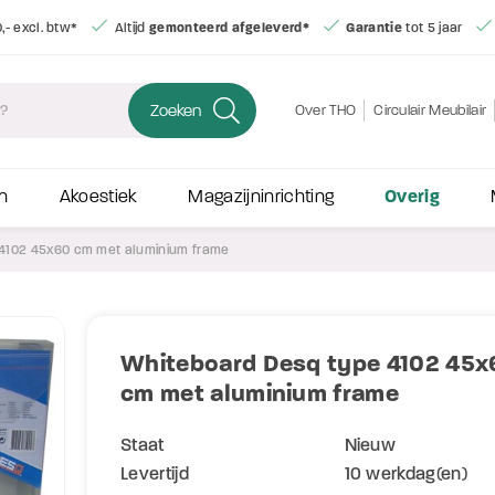
Gratis bezorging
vanaf € 350,- excl. btw*
Altijd
gemonteerd afgelever
Zoeken
Over THO
Circulair Meubilair
Overig
n
Akoestiek
Magazijninrichting
 4102 45x60 cm met aluminium frame
Whiteboard Desq type 4102 45x
cm met aluminium frame
Staat
Nieuw
Levertijd
10 werkdag(en)