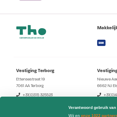
Makkelijk
Vestiging Terborg
Vestiging
Ettensestraat 19
Nieuwe Aa
7061 AA Terborg
6662 NJ El
+31(0)315 325523
+31(0)
info@tho.nl
info@th
Verantwoord gebruik van
Openingstijden
Openings
Wij en
onze 1022 partner