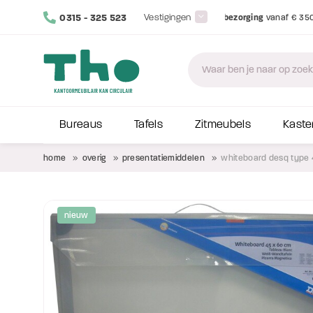
0315 - 325 523
Vestigingen
Bureaus
Tafels
Zitmeubels
Kaste
home
overig
presentatiemiddelen
whiteboard desq type
nieuw