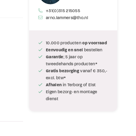
+31(0)315 215055
arno.lammers@tho.nl
9
10.000 producten
op voorraad
Eenvoudig en snel
bestellen
Garantie
; 5 jaar op
tweedehands producten*
Gratis bezorging
vanaf € 350,-
excl. btw*
Afhalen
in Terborg of Elst
Eigen bezorg- en montage
dienst