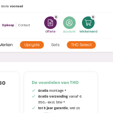
d*
Garantie
tot 5 jaar
Grote
voorraad
0
0
Opkoop
Contact
Offerte
Account
Winkelmand
Merken
Upcycle
Sets
THO Select
60
De voordelen van THO
Gratis
montage *
Gratis verzending
vanaf €
350,- excl. btw *
tot 5 jaar garantie
, wel zo