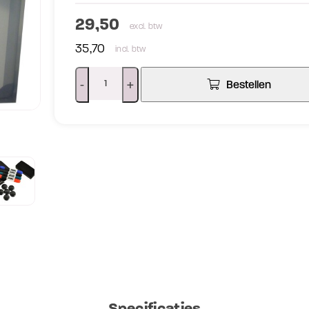
29,50
excl. btw
35,70
incl. btw
-
+
Bestellen
Specificaties