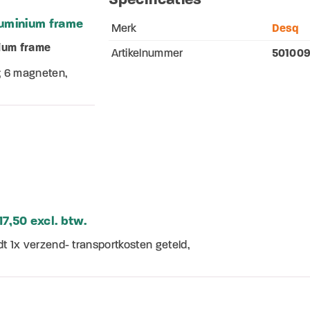
uminium frame
Merk
Desq
ium frame
Artikelnummer
50100
; 6 magneten,
7,50 excl. btw.
dt 1x verzend- transportkosten geteld,