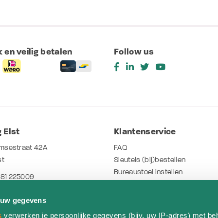
 en veilig betalen
Follow us
 Elst
Klantenservice
msestraat 42A
FAQ
st
Sleutels (bij)bestellen
Bureaustoel instellen
481 225009
Arbo- NEN en NPR normeringen
o.nl
Werken bij THO
 uw gegevens
Herken jouw bladdecor
tijden
s
verwerken je persoonlijke gegevens (bijv. uw IP-adres) met be