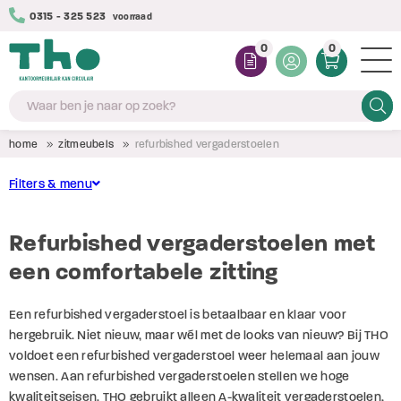
0315 - 325 523
antie
tot 5 jaar
Grote
voorraad
0
0
Zoeke
home
zitmeubels
refurbished vergaderstoelen
Filters & menu
Bureaustoelen
Conditie
Refurbished vergaderstoelen met
Zit- stahulpen
een comfortabele zitting
(356)
Nieuw
Vergaderstoelen
(8)
Refurbished
Een refurbished vergaderstoel is betaalbaar en klaar voor
Kantinestoelen
(184)
Tweedehands
hergebruik. Niet nieuw, maar wél met de looks van nieuw? Bij THO
Werkstoelen
voldoet een refurbished vergaderstoel weer helemaal aan jouw
wensen. Aan refurbished vergaderstoelen stellen we hoge
Kleur stoffering
Barkrukken
kwaliteitseisen. THO gebruikt alleen A-kwaliteit vergaderstoelen,