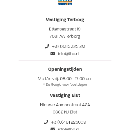
Vestiging Terborg
Ettensestraat 19
7061 AA Terborg
+31(0)315 325523
info@tho.nl
Openingstijden
Ma t/m vrij: 08.00 - 17.00 uur
* Zie Google voor feestdagen
Vestiging Elst
Nieuwe Aamsestraat 42A
6662 NJ Elst
+31(0)481 225009
info@tho.nl