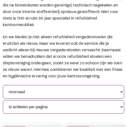
(1)
die na binnenkomst worden gereinigd, technisch nagekeken en
Blauw
Banken
door onze interne stoffeerderij opnieuw gestoffeerd. Niet voor
(2)
Grijs
Fauteuils
niets is THO al ruim 30 jaar specialist in refurbished
(2)
kleur naar keuze
kantoormeubilair.
Toebehoren
(3)
Zwart
Poefs
En we bieden je niet alleen refurbished vergaderstoelen die
eruitzien als nieuw, maar we leveren ook de service die je
Eenheid
wellicht alleen bij nieuwe vergaderstoelen verwacht! Daarnaast
willen we benadrukken dat al onze refurbished stoelen een
(1)
Sets
dieptereiniging ondergaan, zodat ze weer zo schoon zijn als toen
(2)
Stuks
ze nieuw waren. Hiermee combineren we kwaliteit met een frisse
en hygiënische ervaring voor jouw kantooromgeving.
Type
(5)
Gestoffeerd
Soort stoel
(6)
Slede