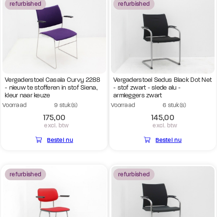
refurbished
refurbished
(2)
4-poots
Stoel eigenschap
(1)
Stapel- en koppelbaar
(2)
Stapelbaar
Vergaderstoel Casala Curvy 2288
Vergaderstoel Sedus Black Dot Net
- nieuw te stofferen in stof Siena,
- stof zwart - slede alu -
kleur naar keuze
armleggers zwart
Voorraad
9 stuk(s)
Voorraad
6 stuk(s)
Kleur lak
175,00
145,00
excl. btw
excl. btw
(1)
Aluminium
Bestel nu
Bestel nu
(2)
Aluminium grijs
(4)
Chroom
(1)
Zwart
refurbished
refurbished
Merk