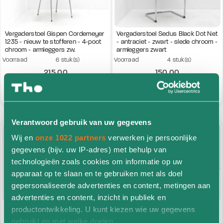
(1)
Casala
(2)
Comforto
Vergaderstoel Gispen Cordemeyer
Vergaderstoel Sedus Black Dot Net
(1)
Girsberger
1235 - nieuw te stofferen - 4-poot
- antraciet - zwart - slede chroom -
(1)
chroom - armleggers zw.
Gispen
armleggers zwart
Voorraad
6 stuk(s)
Voorraad
4 stuk(s)
(2)
Sedus
215,00
150,00
excl. btw
excl. btw
Bestel nu
Bestel nu
Verantwoord gebruik van uw gegevens
refurbished
refurbished
Wij en
onze 1022 partners
verwerken je persoonlijke
gegevens (bijv. uw IP-adres) met behulp van
technologieën zoals cookies om informatie op uw
apparaat op te slaan en te gebruiken met als doel
gepersonaliseerde advertenties en content, metingen aan
advertenties en content, inzicht in publiek en
Vergaderstoel Comforto D5028 -
Vergaderstoel Comforto D5588 -
productontwikkeling. U kunt kiezen wie uw gegevens
nieuw gestoffeerd - zwart - slede
nieuw te stofferen - slede
gebruikt en met welke doelen.