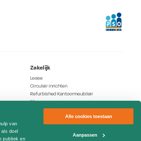
Zakelijk
Lease
Circulair inrichten
Refurbished Kantoormeubilair
Nieuws
Referenties
Alle cookies toestaan
hulp van
 als doel
Aanpassen
n publiek en