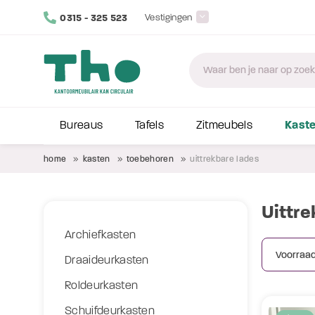
0315 - 325 523
Vestigingen
Kast
Bureaus
Tafels
Zitmeubels
home
kasten
toebehoren
uittrekbare lades
Uittr
Archiefkasten
Draaideurkasten
Roldeurkasten
Schuifdeurkasten