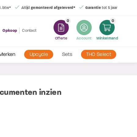
l. btw*
Altijd
gemonteerd afgeleverd*
Garantie
tot 5 jaar
Grot
0
0
Opkoop
Contact
Offerte
Account
Winkelmand
Merken
Upcycle
Sets
THO Select
ocumenten inzien