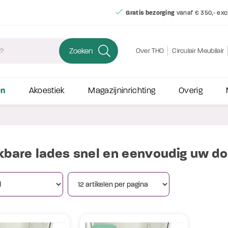
Gratis bezorging
vanaf € 350,- exc
Zoeken
Over THO
Circulair Meubilair
en
Akoestiek
Magazijninrichting
Overig
ekbare lades snel en eenvoudig uw d