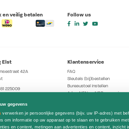
 en veilig betalen
Follow us
 Elst
Klantenservice
msestraat 42A
FAQ
st
Sleutels (bij)bestellen
Bureaustoel instellen
481 225009
Arbo- NEN en NPR normeringen
o.nl
Werken bij THO
 uw gegevens
Herken jouw bladdecor
tijden
s
verwerken je persoonlijke gegevens (bijv. uw IP-adres) met be
Stofsoorten - dessins
s om informatie op uw apparaat op te slaan en te gebruiken met
:00 - 17:00 uur
Bestelling herroepen
ties en content, metingen aan advertenties en content, inzicht i
10.00 - 17.00 uur