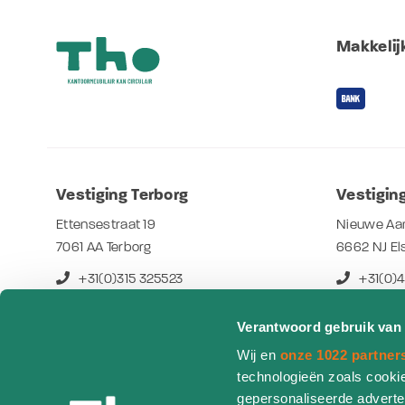
Makkelijk
Vestiging Terborg
Vestiging
Ettensestraat 19
Nieuwe Aa
7061 AA Terborg
6662 NJ El
+31(0)315 325523
+31(0)
info@tho.nl
info@th
Verantwoord gebruik van
Openingstijden
Openings
Wij en
onze 1022 partner
technologieën zoals cookie
Ma t/m vrij: 08.00 - 17.00 uur
Maandag: 13
gepersonaliseerde adverten
* Zie Google voor feestdagen
Di t/m vrij: 