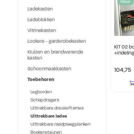
nieuw
Ladekasten
Ladeblokken
Vitrinekasten
Lockers - garderobekasten
KIT 02 b
Kluizen en brandwerende
+indeling
kasten
Schoonmaakkasten
104,75
Toebehoren
Legborden
Schapdragers
Uittrekbare dossierframes
Uittrekbare lades
Uittrekbare raadpleegplanken
Boekensteunen