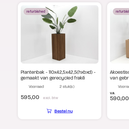
refurbished
refurbi
Plantenbak - 110x42,5x42,5(hxbxd) -
Akoestis
gemaakt van gerecycled fraké
van gebr
Voorraad
2 stuk(s)
Voorr
v.a.
595,00
590,00
excl. btw
Bestel nu