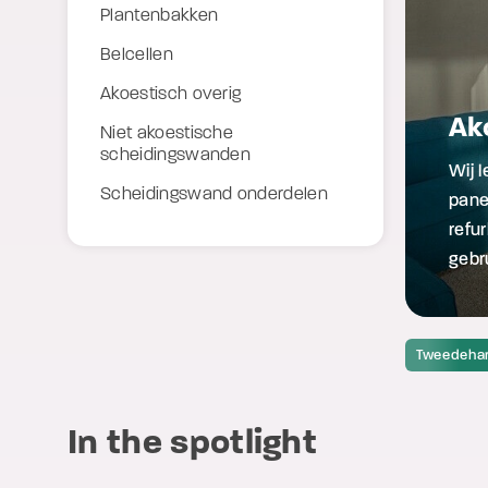
Plantenbakken
Belcellen
Akoestisch overig
Ak
Niet akoestische
scheidingswanden
Wij 
Scheidingswand onderdelen
pane
refur
gebru
Tweedeha
In the spotlight