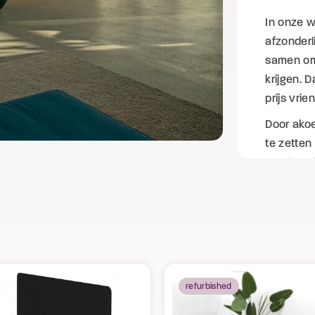
In onze w
afzonderli
samen om 
krijgen. D
prijs vri
Door akoe
te zetten
resultaat
klaar is 
aangenam
refurbished