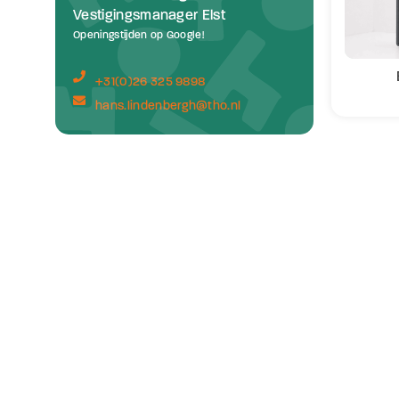
Vestigingsmanager Elst
Openingstijden op Google!
+31(0)26 325 9898
hans.lindenbergh@tho.nl