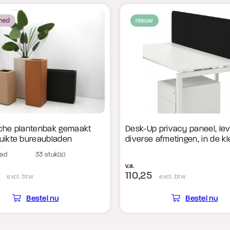
shed
nieuw
che plantenbak gemaakt
Desk-Up privacy paneel, lev
uikte bureaubladen
diverse afmetingen, in de k
aad
33 stuk(s)
v.a.
110,25
excl. btw
excl. btw
Bestel nu
Bestel nu