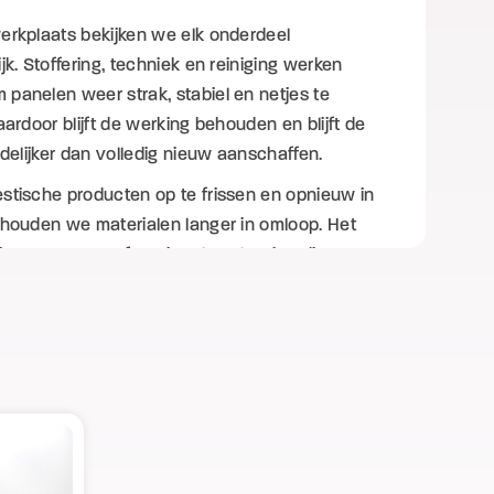
erkplaats bekijken we elk onderdeel
jk. Stoffering, techniek en reiniging werken
panelen weer strak, stabiel en netjes te
aardoor blijft de werking behouden en blijft de
endelijker dan volledig nieuw aanschaffen.
stische producten op te frissen en opnieuw in
 houden we materialen langer in omloop. Het
 is een nette en functionele oplossing die weer
voor dagelijks gebruik en de werkplek merkbaar
er maakt.