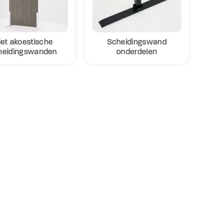
iet akoestische
Scheidingswand
heidingswanden
onderdelen