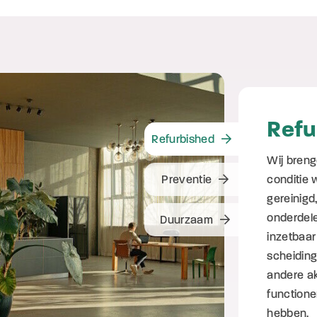
Refu
Refurbished
Wij bren
Preventie
conditie 
gereinigd
onderdel
Duurzaam
inzetbaar
scheidin
andere ak
functione
hebben.