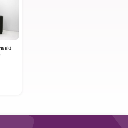
maakt
n