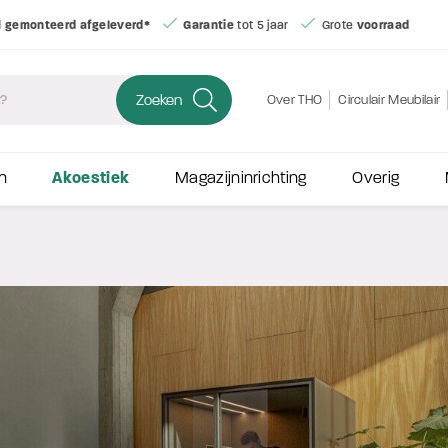
- excl. btw*
Altijd
gemonteerd afgeleverd*
Garantie
tot 5 jaar
Zoeken
Over THO
Circulair Meubilair
Akoestiek
n
Magazijninrichting
Overig