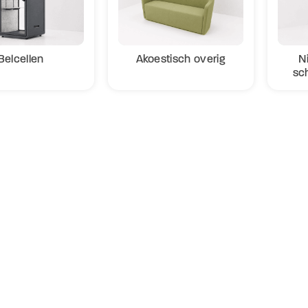
Belcellen
Akoestisch overig
N
sc