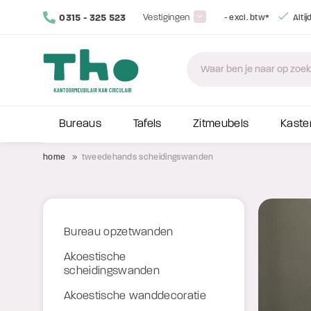
0315 - 325 523
Vestigingen
Gratis bezorging
vanaf € 350,
Bureaus
Tafels
Zitmeubels
Kaste
home
tweedehands scheidingswanden
Bureau opzetwanden
Akoestische
scheidingswanden
Akoestische wanddecoratie