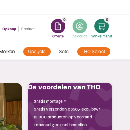
Grote
voorraad
0
0
Opkoop
Contact
Offerte
Account
Winkelmand
Merken
Upcycle
Sets
THO Select
De voordelen van THO
Gratis montage *
Gratis verzonden €350,- excl. btw*
10.000 producten op voorraad
Eenvoudig en snel bestellen