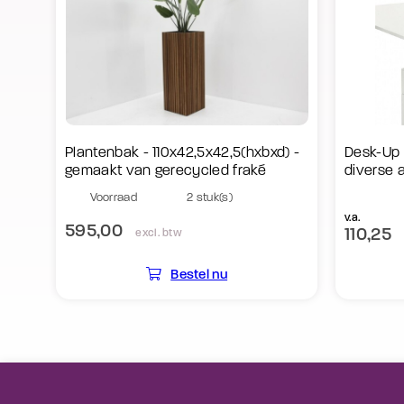
Plantenbak - 110x42,5x42,5(hxbxd) -
Desk-Up 
gemaakt van gerecycled fraké
diverse a
Voorraad
2 stuk(s)
v.a.
595,00
110,25
excl. btw
Bestel nu