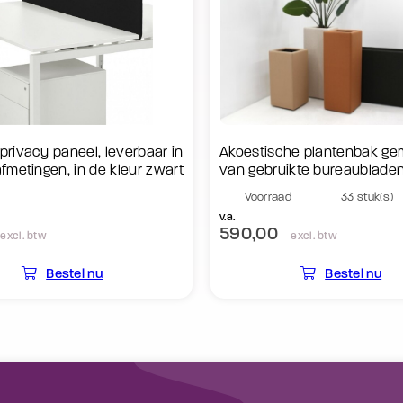
privacy paneel, leverbaar in
Akoestische plantenbak ge
fmetingen, in de kleur zwart
van gebruikte bureaublade
Voorraad
33 stuk(s)
v.a.
590,00
excl. btw
excl. btw
Bestel nu
Bestel nu